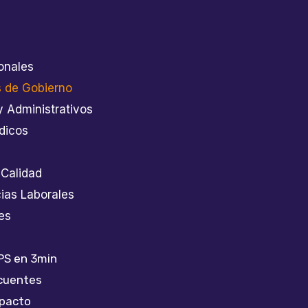
onales
 de Gobierno
y Administrativos
dicos
 Calidad
as Laborales
es
PS en 3min
cuentes
mpacto