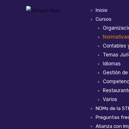
Ir
Inicio
al
Cursos
contenido
Organizaci
Normativas
Contables 
Temas Jurí
Idiomas
Gestión de
Competenci
Restaurant
Varios
NOMs de la ST
Preguntas fre
Alianza con I