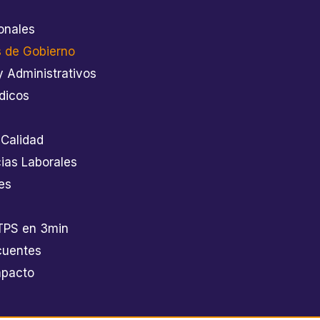
onales
 de Gobierno
y Administrativos
dicos
 Calidad
as Laborales
es
TPS en 3min
cuentes
mpacto