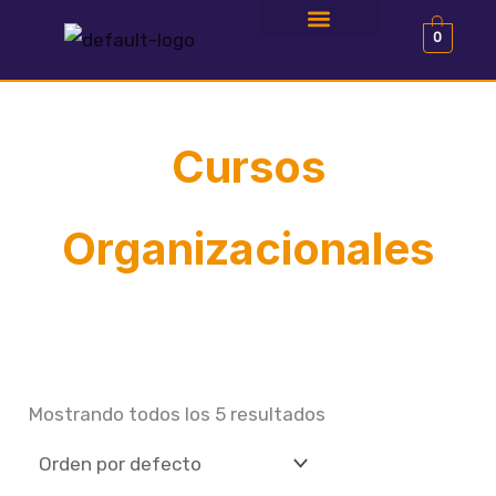
Ir
0
al
NOMs de la STPS en 3min
Preguntas frecuentes
Alianza con Impacto
contenido
Cursos
Organizacionales
Mostrando todos los 5 resultados