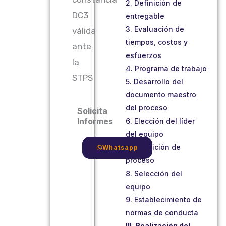
2. Definición de
DC3
entregable
3. Evaluación de
válida
tiempos, costos y
ante
esfuerzos
la
4. Programa de trabajo
STPS
5. Desarrollo del
documento maestro
del proceso
Solicita
Informes
6. Elección del líder
del equipo
7. Definición de
Correo
Whatsapp
proceso
8. Selección del
equipo
9. Establecimiento de
normas de conducta
III. Realización del