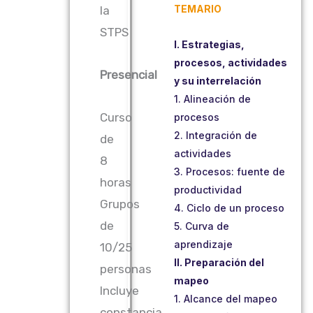
TEMARIO
la
STPS
I. Estrategias,
procesos, actividades
Presencial
y su interrelación
1. Alineación de
Curso
procesos
2. Integración de
de
actividades
8
3. Procesos: fuente de
horas
productividad
Grupos
4. Ciclo de un proceso
de
5. Curva de
aprendizaje
10/25
II. Preparación del
personas
mapeo
Incluye
1. Alcance del mapeo
constancia