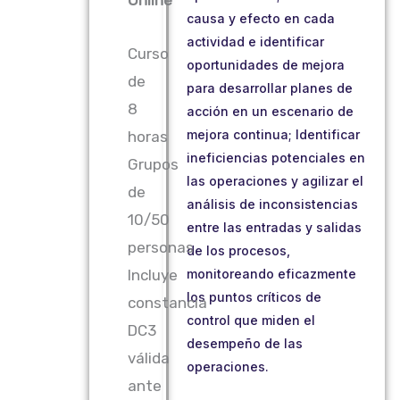
causa y efecto en cada
actividad e identificar
Curso
oportunidades de mejora
de
para desarrollar planes de
8
acción en un escenario de
mejora continua; Identificar
horas
ineficiencias potenciales en
Grupos
las operaciones y agilizar el
de
análisis de inconsistencias
10/50
entre las entradas y salidas
personas
de los procesos,
monitoreando eficazmente
Incluye
los puntos críticos de
constancia
control que miden el
DC3
desempeño de las
válida
operaciones.
ante