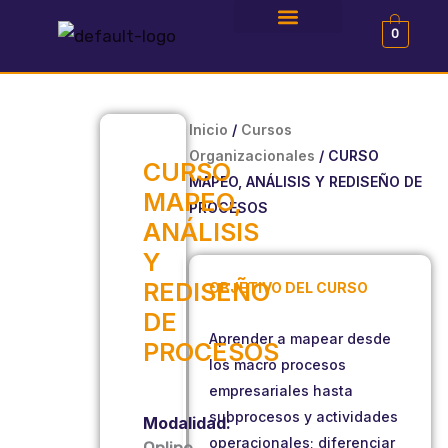
Ir
0
al
NOMs de la STPS en 3min
Preguntas frecuentes
Alianza con Impacto
contenido
Inicio
/
Cursos
Organizacionales
/ CURSO
CURSO
MAPEO, ANÁLISIS Y REDISEÑO DE
MAPEO,
PROCESOS
ANÁLISIS
Y
REDISEÑO
OBJETIVO DEL CURSO
DE
Aprender a mapear desde
PROCESOS
los macro procesos
empresariales hasta
subprocesos y actividades
Modalidad:
operacionales; diferenciar
Online