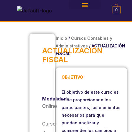
Ir
0
al
NOMs de la STPS en 3min
Preguntas frecuentes
Alianza con Impacto
contenido
Inicio
/
Cursos Contables y
Administrativos
/ ACTUALIZACIÓN
ACTUALIZACIÓN
FISCAL
FISCAL
OBJETIVO
El objetivo de este curso es
Modalidad:
el de proporcionar a los
Online
participantes, los elementos
necesarios para que
puedan analizar y
Curso
comprender los cambios a