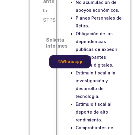
ante
No acumulación de
la
apoyos económicos.
Planes Personales de
STPS
Retiro.
Obligación de las
Solicita
dependencias
Informes
públicas de expedir
comprobantes
Correo
Whatsapp
fiscales digitales.
Estímulo fiscal a la
investigación y
desarrollo de
tecnología.
Estímulo fiscal al
deporte de alto
rendimiento.
Comprobantes de