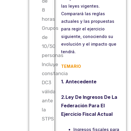
de
las leyes vigentes.
8
Comparará las reglas
horas
actuales y las propuestas
Grupos
para regir el ejercicio
siguiente, conociendo su
de
evolución y el impacto que
10/50
tendrá.
personas
Incluye
TEMARIO
constancia
1. Antecedente
DC3
válida
2.Ley De Ingresos De La
ante
Federación Para El
la
Ejercicio Fiscal Actual
STPS
Ingresos fiscales para