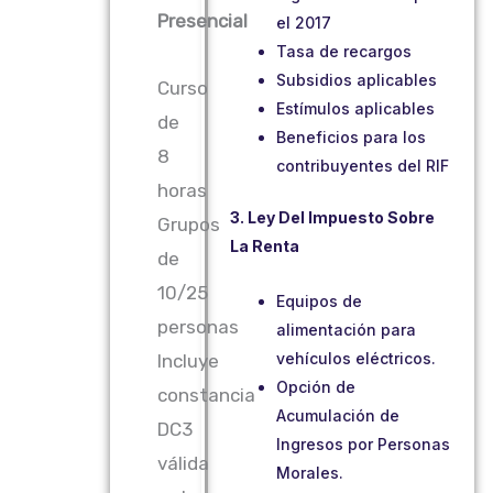
Presencial
el 2017
Tasa de recargos
Subsidios aplicables
Curso
Estímulos aplicables
de
Beneficios para los
8
contribuyentes del RIF
horas
3. Ley Del Impuesto Sobre
Grupos
La Renta
de
10/25
Equipos de
personas
alimentación para
vehículos eléctricos.
Incluye
Opción de
constancia
Acumulación de
DC3
Ingresos por Personas
válida
Morales.